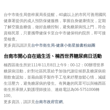
台中市衛生局曾梓展局長提醒，40歲以上的市民可善用國民
健康署提供的成人預防保健服務，掌握自身健康情況，定期
了解空腹血糖值，做好血糖控制，避免糖尿病找上門，符合
資格民眾，只要攜帶健保卡至台中市健保特約院所，即可接
受檢查。
更多資訊請詳見
台中市衛生局-健康小衛星臉書粉絲團
台南市開心自在過生活、楠西世界糖尿病日活動
楠西區衛生所於111年11月8日上午9：00-12：00辦理世界
糖尿病活動，針對社區民眾給予加強代謝症候群及糖尿病前
期飲食認知，並藉由親手製作手工皂來紓壓放鬆心情，減緩
生活壓力，避免糖尿病的發生。有興趣的民眾可以與楠西區
衛生所承辦人劉護理師接洽、連絡電話為06-5751006轉
100。
更多資訊，請詳見
台南市政府官網
。