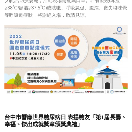
(2)配合防疫規範，活動現場需配戴口罩。若有發燒(耳溫
≧38˚C/額溫≧37.5˚C)或咳嗽、呼吸急促、腹瀉、喪失嗅味覺
等呼吸道症狀，將謝絕入場，敬請見諒。
台中市響應世界糖尿病日 表揚糖友「第1屆長壽、
幸福、傑出成就獎章頒獎典禮」