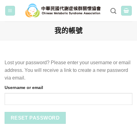
Skip
to
content
我的帳號
Lost your password? Please enter your username or email
address. You will receive a link to create a new password
via email.
Username or email
RESET PASSWORD