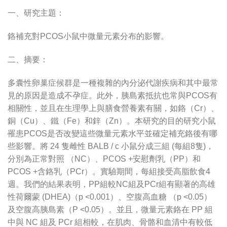
一、研究主題：
鉻補充對PCOS小鼠中微量元素分布的影響。
二、摘要：
多囊性卵巢症候群是一種複雜的內分泌代謝疾病和其中最常
見的原因是造成不孕症。此外，胰島素抵抗也常與PCOS有
相關性，並且在生理學上與膳食營養素有關，如鉻（Cr）、
銅（Cu）、鐵（Fe）和鋅（Zn）。本研究的目的研究小鼠
罹患PCOS是否改變這些微量元素水平並確定補充鉻後有哪
些影響。將 24 隻雌性 BALB / c 小鼠分成三組 (每組8隻)，
分別為正常對照 （NC）、PCOS +安慰劑乳（PP）和
PCOS +含鉻乳（PCr）。實驗期間，每組接受高脂飲食4
週。我們的結果表明，PP組較NC組及PCr組有顯著的高雄
性荷爾蒙 (DHEA)（p <0.001）、空腹高血糖 （p <0.05）
及空腹高胰島素（P <0.05）。並且，微量元素鉻在 PP 組
中與 NC 組及 PCr 組相較，在肌肉、骨骼和血清中有較低